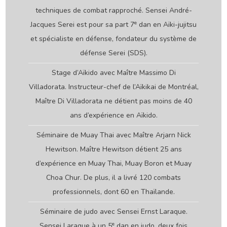
techniques de combat rapproché. Sensei André-
e
Jacques Serei est pour sa part 7
dan en Aïki-jujitsu
et spécialiste en défense, fondateur du système de
défense Serei (SDS).
Stage d’Aïkido avec Maître Massimo Di
Villadorata. Instructeur-chef de l’Aïkikai de Montréal,
Maître Di Villadorata ne détient pas moins de 40
ans d’expérience en Aïkido.
Séminaire de Muay Thai avec Maître Arjarn Nick
Hewitson. Maître Hewitson détient 25 ans
d’expérience en Muay Thai, Muay Boron et Muay
Choa Chur. De plus, il a livré 120 combats
professionnels, dont 60 en Thaïlande.
Séminaire de judo avec Sensei Ernst Laraque.
e
Sensei Laraque à un 5
dan en judo, deux fois