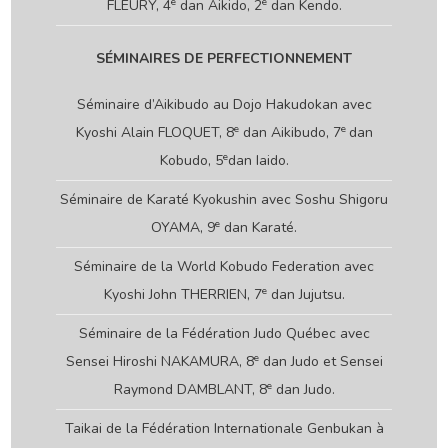
e
e
FLEURY, 4
dan Aikido, 2
dan Kendo.
SÉMINAIRES DE PERFECTIONNEMENT
Séminaire d’Aikibudo au Dojo Hakudokan avec
e
e
Kyoshi Alain FLOQUET, 8
dan Aikibudo, 7
dan
e
Kobudo, 5
dan Iaido.
Séminaire de Karaté Kyokushin avec Soshu Shigoru
e
OYAMA, 9
dan Karaté.
Séminaire de la World Kobudo Federation avec
e
Kyoshi John THERRIEN, 7
dan Jujutsu.
Séminaire de la Fédération Judo Québec avec
e
Sensei Hiroshi NAKAMURA, 8
dan Judo et Sensei
e
Raymond DAMBLANT, 8
dan Judo.
Taikai de la Fédération Internationale Genbukan à