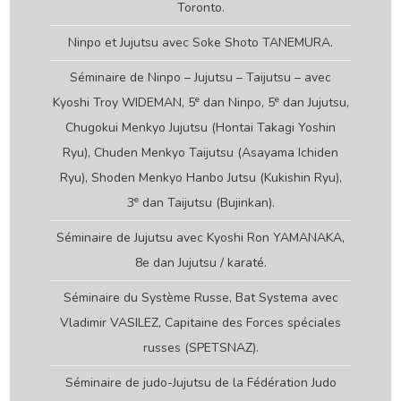
Toronto.
Ninpo et Jujutsu avec Soke Shoto TANEMURA.
Séminaire de Ninpo – Jujutsu – Taijutsu – avec
e
e
Kyoshi Troy WIDEMAN, 5
dan Ninpo, 5
dan Jujutsu,
Chugokui Menkyo Jujutsu (Hontai Takagi Yoshin
Ryu), Chuden Menkyo Taijutsu (Asayama Ichiden
Ryu), Shoden Menkyo Hanbo Jutsu (Kukishin Ryu),
e
3
dan Taijutsu (Bujinkan).
Séminaire de Jujutsu avec Kyoshi Ron YAMANAKA,
8e dan Jujutsu / karaté.
Séminaire du Système Russe, Bat Systema avec
Vladimir VASILEZ, Capitaine des Forces spéciales
russes (SPETSNAZ).
Séminaire de judo-Jujutsu de la Fédération Judo