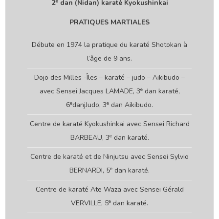
e
2
dan (Nidan) karaté Kyokushinkai
PRATIQUES MARTIALES
Débute en 1974 la pratique du karaté Shotokan à
l’âge de 9 ans.
Dojo des Milles -Îles – karaté – judo – Aikibudo –
e
avec Sensei Jacques LAMADE, 3
dan karaté,
e
e
6
danjJudo, 3
dan Aikibudo.
Centre de karaté Kyokushinkai avec Sensei Richard
e
BARBEAU, 3
dan karaté.
Centre de karaté et de Ninjutsu avec Sensei Sylvio
e
BERNARDI, 5
dan karaté.
Centre de karaté Ate Waza avec Sensei Gérald
e
VERVILLE, 5
dan karaté.