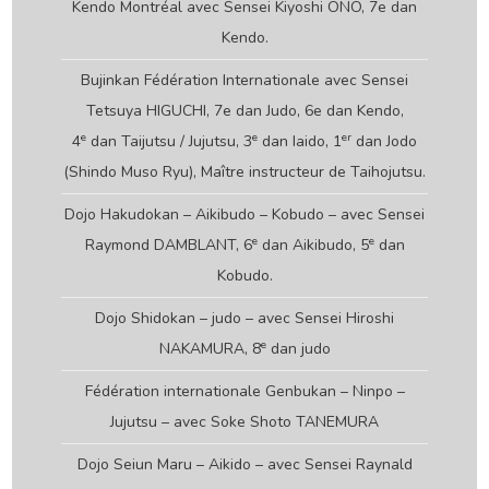
Kendo Montréal avec Sensei Kiyoshi ONO, 7e dan
Kendo.
Bujinkan Fédération Internationale avec Sensei
Tetsuya HIGUCHI, 7e dan Judo, 6e dan Kendo,
e
e
er
4
dan Taijutsu / Jujutsu, 3
dan Iaido, 1
dan Jodo
(Shindo Muso Ryu), Maître instructeur de Taihojutsu.
Dojo Hakudokan – Aikibudo – Kobudo – avec Sensei
e
e
Raymond DAMBLANT, 6
dan Aikibudo, 5
dan
Kobudo.
Dojo Shidokan – judo – avec Sensei Hiroshi
e
NAKAMURA, 8
dan judo
Fédération internationale Genbukan – Ninpo –
Jujutsu – avec Soke Shoto TANEMURA
Dojo Seiun Maru – Aikido – avec Sensei Raynald